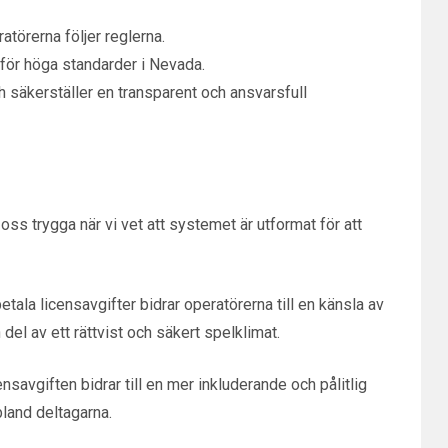
atörerna följer reglerna.
ör höga standarder i Nevada.
 säkerställer en transparent och ansvarsfull
oss trygga när vi vet att systemet är utformat för att
tala licensavgifter bidrar operatörerna till en känsla av
del av ett rättvist och säkert spelklimat.
nsavgiften bidrar till en mer inkluderande och pålitlig
bland deltagarna.