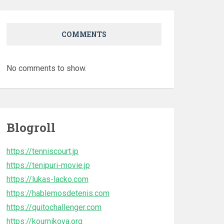
COMMENTS
No comments to show.
Blogroll
https://tenniscourt.jp
https://tenipuri-movie.jp
https://lukas-lacko.com
https://hablemosdetenis.com
https://quitochallenger.com
https://kournikova.org