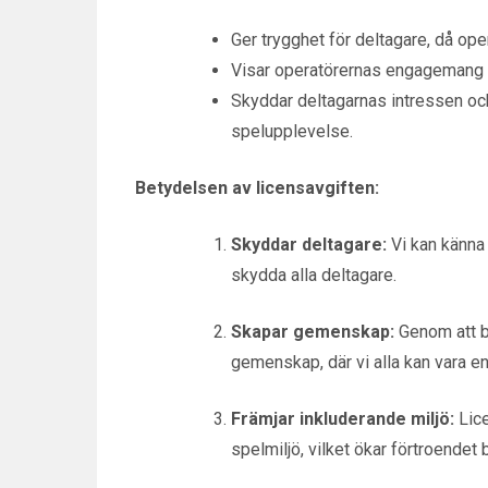
Ger trygghet för deltagare, då oper
Visar operatörernas engagemang f
Skyddar deltagarnas intressen och
spelupplevelse.
Betydelsen av licensavgiften:
Skyddar deltagare:
Vi kan känna 
skydda alla deltagare.
Skapar gemenskap:
Genom att be
gemenskap, där vi alla kan vara en 
Främjar inkluderande miljö:
Lice
spelmiljö, vilket ökar förtroendet 