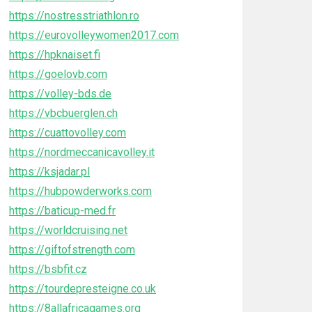
https://nostresstriathlon.ro
https://eurovolleywomen2017.com
https://hpknaiset.fi
https://goelovb.com
https://volley-bds.de
https://vbcbuerglen.ch
https://cuattovolley.com
https://nordmeccanicavolley.it
https://ksjadar.pl
https://hubpowderworks.com
https://baticup-med.fr
https://worldcruising.net
https://giftofstrength.com
https://bsbfit.cz
https://tourdepresteigne.co.uk
https://8allafricagames.org