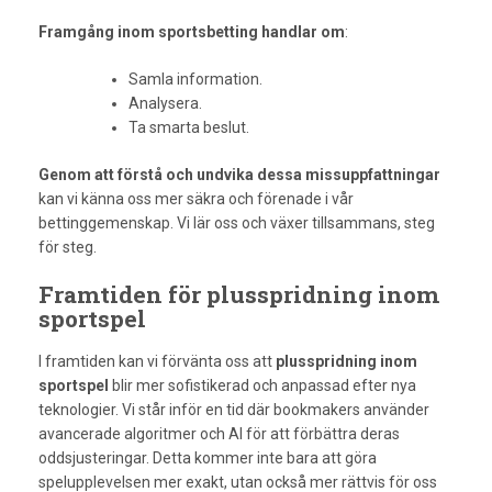
Framgång inom sportsbetting handlar om
:
Samla information.
Analysera.
Ta smarta beslut.
Genom att förstå och undvika dessa missuppfattningar
kan vi känna oss mer säkra och förenade i vår
bettinggemenskap. Vi lär oss och växer tillsammans, steg
för steg.
Framtiden för plusspridning inom
sportspel
I framtiden kan vi förvänta oss att
plusspridning inom
sportspel
blir mer sofistikerad och anpassad efter nya
teknologier. Vi står inför en tid där bookmakers använder
avancerade algoritmer och AI för att förbättra deras
oddsjusteringar. Detta kommer inte bara att göra
spelupplevelsen mer exakt, utan också mer rättvis för oss