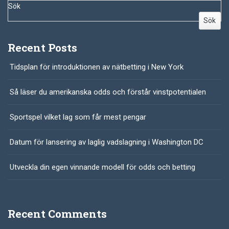
Sök
Sök
Recent Posts
Tidsplan för introduktionen av nätbetting i New York
Så läser du amerikanska odds och förstår vinstpotentialen
Sportspel vilket lag som får mest pengar
Datum för lansering av laglig vadslagning i Washington DC
Utveckla din egen vinnande modell för odds och betting
Recent Comments