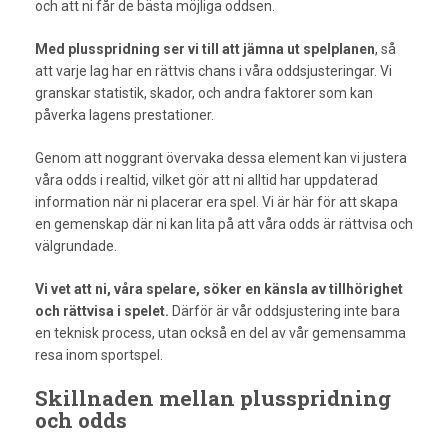
och att ni får de bästa möjliga oddsen.
Med plusspridning ser vi till att jämna ut spelplanen
, så
att varje lag har en rättvis chans i våra oddsjusteringar. Vi
granskar statistik, skador, och andra faktorer som kan
påverka lagens prestationer.
Genom att noggrant övervaka dessa element kan vi justera
våra odds i realtid, vilket gör att ni alltid har uppdaterad
information när ni placerar era spel. Vi är här för att skapa
en gemenskap där ni kan lita på att våra odds är rättvisa och
välgrundade.
Vi vet att ni, våra spelare, söker en känsla av tillhörighet
och rättvisa i spelet.
Därför är vår oddsjustering inte bara
en teknisk process, utan också en del av vår gemensamma
resa inom sportspel.
Skillnaden mellan plusspridning
och odds