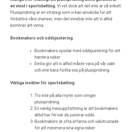
en vinst i sportsbetting.
Vi vet dock att det inte är så enkelt.
Plusspridning är en strategi som vi kan använda för att
förbättra våra chanser, men det innebär inte att vi alltid
kommer att vinna.
Bookmakers och oddsjustering
:
Bookmakers sysslar med oddsjustering för att
hantera risker.
Detta gör att vi alltid måste vara på vår vakt
och inte bara förlita oss på plusspridning.
Viktiga insikter för sportsbetting
:
Tro inte på alla myter som omger
plusspridning.
En vanlig missuppfattning är att bookmakers
alltid har fel när de justerar odds.
Bookmakers är ofta erfarna och välutrustade
för att minimera sina egna risker.