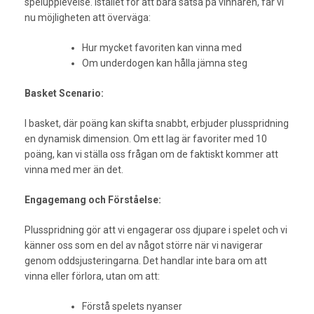
spelupplevelse. Istället för att bara satsa på vinnaren, får vi
nu möjligheten att överväga:
Hur mycket favoriten kan vinna med
Om underdogen kan hålla jämna steg
Basket Scenario:
I basket, där poäng kan skifta snabbt, erbjuder plusspridning
en dynamisk dimension. Om ett lag är favoriter med 10
poäng, kan vi ställa oss frågan om de faktiskt kommer att
vinna med mer än det.
Engagemang och Förståelse:
Plusspridning gör att vi engagerar oss djupare i spelet och vi
känner oss som en del av något större när vi navigerar
genom oddsjusteringarna. Det handlar inte bara om att
vinna eller förlora, utan om att:
Förstå spelets nyanser