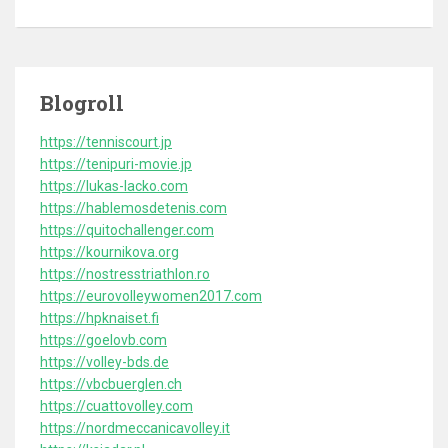
Blogroll
https://tenniscourt.jp
https://tenipuri-movie.jp
https://lukas-lacko.com
https://hablemosdetenis.com
https://quitochallenger.com
https://kournikova.org
https://nostresstriathlon.ro
https://eurovolleywomen2017.com
https://hpknaiset.fi
https://goelovb.com
https://volley-bds.de
https://vbcbuerglen.ch
https://cuattovolley.com
https://nordmeccanicavolley.it