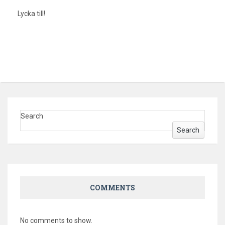
Lycka till!
Search
Search
COMMENTS
No comments to show.