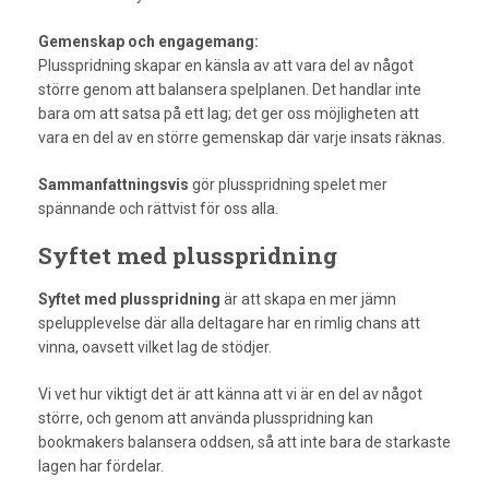
Gemenskap och engagemang:
Plusspridning skapar en känsla av att vara del av något
större genom att balansera spelplanen. Det handlar inte
bara om att satsa på ett lag; det ger oss möjligheten att
vara en del av en större gemenskap där varje insats räknas.
Sammanfattningsvis
gör plusspridning spelet mer
spännande och rättvist för oss alla.
Syftet med plusspridning
Syftet med plusspridning
är att skapa en mer jämn
spelupplevelse där alla deltagare har en rimlig chans att
vinna, oavsett vilket lag de stödjer.
Vi vet hur viktigt det är att känna att vi är en del av något
större, och genom att använda plusspridning kan
bookmakers balansera oddsen, så att inte bara de starkaste
lagen har fördelar.