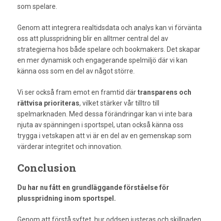
som spelare.
Genom att integrera realtidsdata och analys kan vi förvänta
oss att plusspridning blir en alltmer central del av
strategierna hos både spelare och bookmakers. Det skapar
en mer dynamisk och engagerande spelmiljö där vi kan
känna oss som en del av något större.
Vi ser också fram emot en framtid där
transparens och
rättvisa prioriteras
, vilket stärker vår tilltro till
spelmarknaden. Med dessa förändringar kan vi inte bara
njuta av spänningen i sportspel, utan också känna oss
trygga i vetskapen att vi är en del av en gemenskap som
värderar integritet och innovation.
Conclusion
Du har nu fått en grundläggande förståelse för
plusspridning inom sportspel.
Genom att förstå syftet, hur oddsen justeras och skillnaden